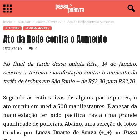
Início
Noticiar
PassaPalavraTV
Ato da Rede contra o Aumento
NOTICIAR
PASSAPALAVRATV
Ato da Rede contra o Aumento
15/01/2010
0
No final da tarde dessa quinta-feira, 14 de janeiro,
ocorreu a terceira manifestação contra o aumento da
tarifa de ônibus em São Paulo – de R$2,30 para R$2,70.
Segundo as estimativas de alguns participantes, o
ato reuniu em média 500 manifestantes. E apesar da
manifestação ter sido pacífica havia uma grande
quantidade de policiais. Abaixo, uma seleção de fotos
tiradas por
Lucas Duarte de Souza (+_+)
ao
Passa