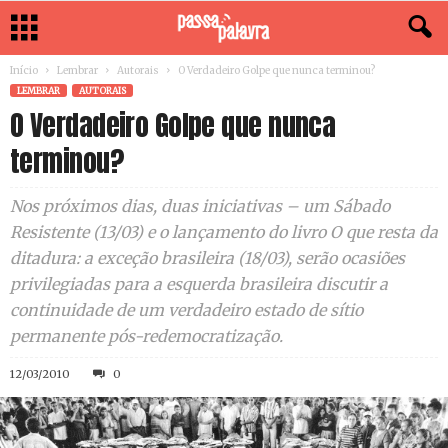
Início
Lembrar
Autorais
O Verdadeiro Golpe que nunca terminou?
LEMBRAR
AUTORAIS
O Verdadeiro Golpe que nunca
terminou?
Nos próximos dias, duas iniciativas – um Sábado
Resistente (13/03) e o lançamento do livro O que resta da
ditadura: a exceção brasileira (18/03), serão ocasiões
privilegiadas para a esquerda brasileira discutir a
continuidade de um verdadeiro estado de sítio
permanente pós-redemocratização.
12/03/2010
0