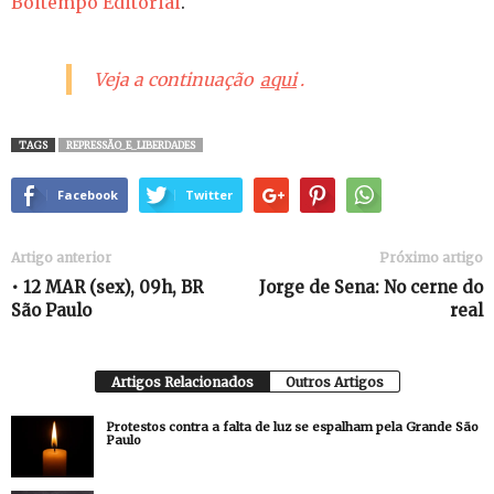
Boitempo Editorial
.
Veja a continuação
aqui
.
TAGS
REPRESSÃO_E_LIBERDADES
Facebook
Twitter
Artigo anterior
Próximo artigo
• 12 MAR (sex), 09h, BR
Jorge de Sena: No cerne do
São Paulo
real
Artigos Relacionados
Outros Artigos
Protestos contra a falta de luz se espalham pela Grande São
Paulo