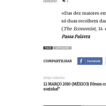
13/03/2010
1
«Das dez maiores em
só duas recolhem dad
(
The Economist
, 14
Passa Palavra
TAGS
CAPITALISMO
COMPARTILHAR
Facebook
Artigo anterior
12 MARÇO 2010 (MÉXICO) Fórum co
sozinha!”