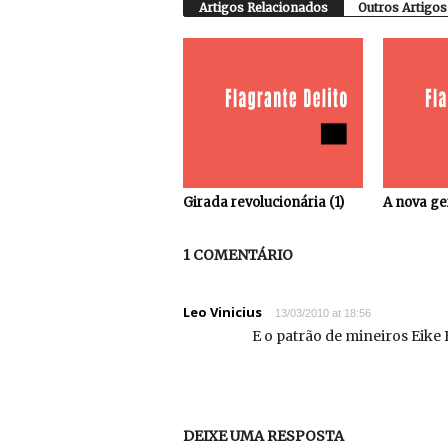
Artigos Relacionados
Outros Artigos
Girada revolucionária (1)
A nova ge
1 COMENTÁRIO
Leo Vinicius
13/03/2010 at 18:56
E o patrão de mineiros Eike 
DEIXE UMA RESPOSTA