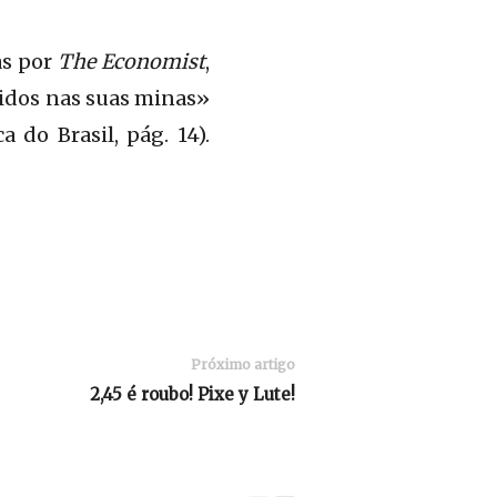
as por
The Economist
,
ridos nas suas minas»
 do Brasil, pág. 14).
Próximo artigo
2,45 é roubo! Pixe y Lute!