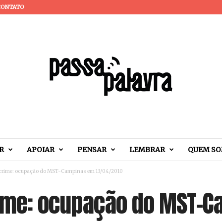
CONTATO
R
APOIAR
PENSAR
LEMBRAR
QUEM S
 crime: ocupação do MST-Campinas em 13/04/2010
rime: ocupação do MST-