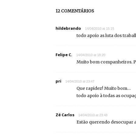
12 COMENTÁRIOS
hildebrando
14/04/2010 at 15:15
todo apoio as luta dos traba
Felipe C.
14/04/2010 at 18:20
Muito bom companheiros. Pa
pri
14/04/2010 at 23:47
Que rapidez! Muito bom…
todo apoio à todas as ocupa
Zé Carlos
14/04/2010 at 23:48
Estão querendo desocupar 