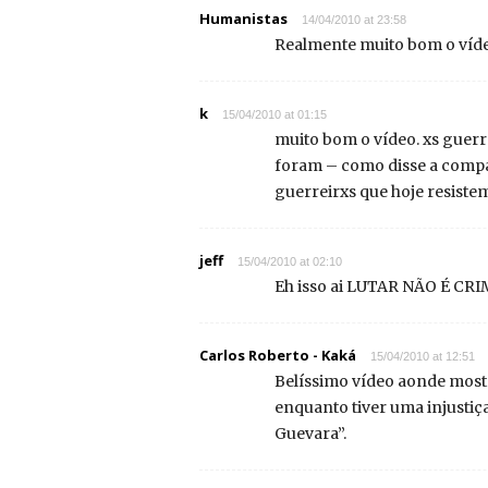
Humanistas
14/04/2010 at 23:58
Realmente muito bom o víd
k
15/04/2010 at 01:15
muito bom o vídeo. xs guerr
foram – como disse a compan
guerreirxs que hoje resiste
jeff
15/04/2010 at 02:10
Eh isso ai LUTAR NÃO É CRIM
Carlos Roberto - Kaká
15/04/2010 at 12:51
Belíssimo vídeo aonde mostr
enquanto tiver uma injustiç
Guevara”.