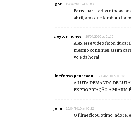
Igor
15/04/2010 at 16:03
Força para todos e todas nes
abril, ams que tombam todos
cleyton nunes
16/04/2010 at 01:32
Alex esse video ficou ducar
mesmo continuei assim car
vc é da hora!
ildefonso penteado
17/04/2010 at 01:18
A LUTA DEMANDA DE LUTA
EXPROPRIAÇÃO AGRARIA É 
Julia
20/04/2010 at 03:22
O filme ficou otimo! adorei 