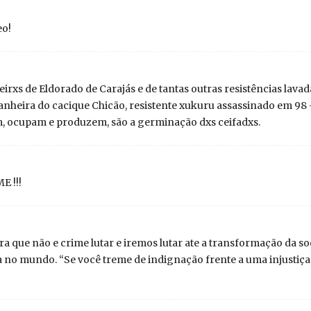
eo!
eirxs de Eldorado de Carajás e de tantas outras resistências lav
heira do cacique Chicão, resistente xukuru assassinado em 98 
m, ocupam e produzem, são a germinação dxs ceifadxs.
E !!!
a que não e crime lutar e iremos lutar ate a transformação da 
a no mundo. “Se você treme de indignação frente a uma injusti