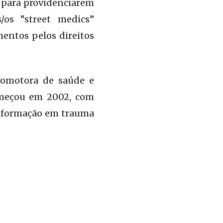
 para providenciarem
/os “street medics”
mentos pelos direitos
romotora de saúde e
começou em 2002, com
 e formação em trauma