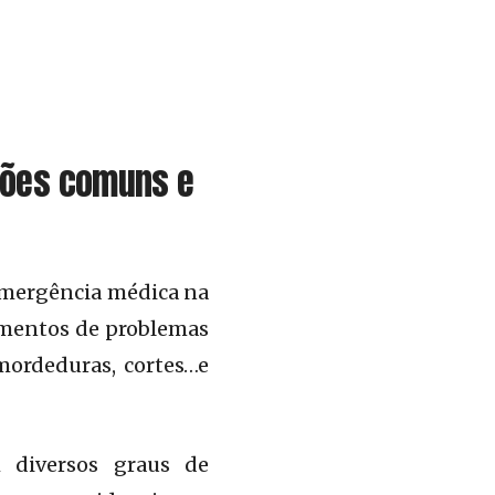
ções comuns e
 emergência médica na
tamentos de problemas
mordeduras, cortes…e
m diversos graus de