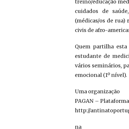
treino/educação méd
cuidados de saúde,
(médicas/os de rua) 
civis de afro-america
Quem partilha esta
estudante de medici
vários seminários, p
emocional (1º nível).
Uma organização
PAGAN – Plataforma
http://antinatoportu
na