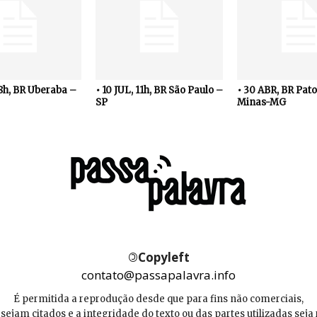
18h, BR Uberaba –
• 10 JUL, 11h, BR São Paulo –
• 30 ABR, BR Pato
SP
Minas-MG
©
Copyleft
contato@passapalavra.info
É permitida a reprodução desde que para fins não comerciais,
 sejam citados e a integridade do texto ou das partes utilizadas seja