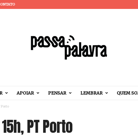
CONTATO
R
APOIAR
PENSAR
LEMBRAR
QUEM S
T Porto
 15h, PT Porto