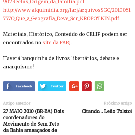
907Reclus_Origem_da_familia.pdf
http://www.alquimidia.org/farj/arquivosSGC/2010051
757O_Que_a_Geografia_Deve_Ser_KROPOTKIN.pdf
Materiais, Histórico, Conteúdo do CELIP podem ser
encontrados no
site da FARJ
.
Haverá banquinha de livros libertários, debate e
anarquismo!
Facebook
Twitter
Artigo anterior
Próximo artigo
27 MAIO 2010 (BR-BA) Dois
Citando… Leão Tolstoi
coordenadores do
Movimento de Sem Teto
da Bahia ameaçados de