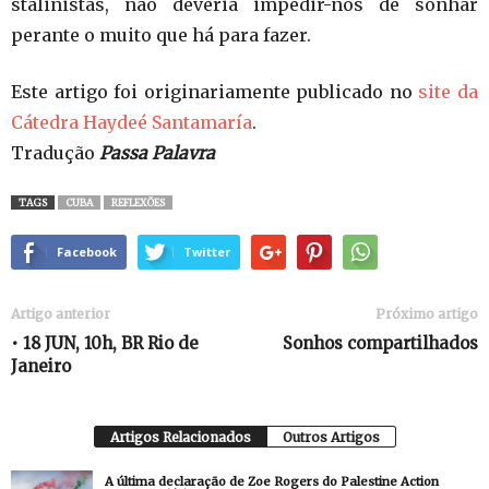
stalinistas, não deveria impedir-nos de sonhar
perante o muito que há para fazer.
Este artigo foi originariamente publicado no
site da
Cátedra Haydeé Santamaría
.
Tradução
Passa Palavra
TAGS
CUBA
REFLEXÕES
Facebook
Twitter
Artigo anterior
Próximo artigo
• 18 JUN, 10h, BR Rio de
Sonhos compartilhados
Janeiro
Artigos Relacionados
Outros Artigos
A última declaração de Zoe Rogers do Palestine Action