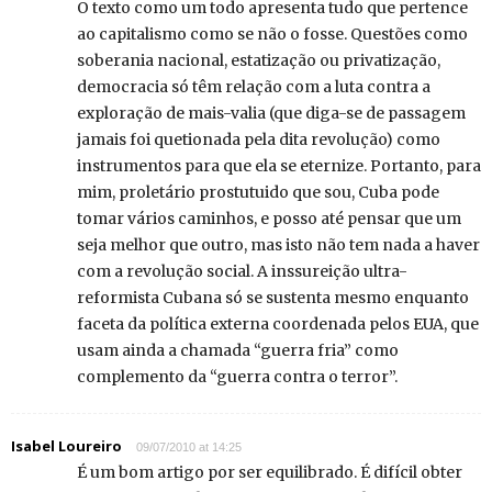
O texto como um todo apresenta tudo que pertence
ao capitalismo como se não o fosse. Questões como
soberania nacional, estatização ou privatização,
democracia só têm relação com a luta contra a
exploração de mais-valia (que diga-se de passagem
jamais foi quetionada pela dita revolução) como
instrumentos para que ela se eternize. Portanto, para
mim, proletário prostutuido que sou, Cuba pode
tomar vários caminhos, e posso até pensar que um
seja melhor que outro, mas isto não tem nada a haver
com a revolução social. A inssureição ultra-
reformista Cubana só se sustenta mesmo enquanto
faceta da política externa coordenada pelos EUA, que
usam ainda a chamada “guerra fria” como
complemento da “guerra contra o terror”.
Isabel Loureiro
09/07/2010 at 14:25
É um bom artigo por ser equilibrado. É difícil obter