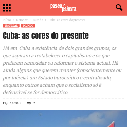
Início
Noticiar
Mundo
Cuba: as cores do presente
NOTICIAR
MUNDO
Cuba: as cores do presente
Há em Cuba a existência de dois grandes grupos, os
que aspiram a restabelecer o capitalismo e os que
preferem remodelar ou reformar o sistema actual. Há
ainda alguns que querem manter (conscientemente ou
por inércia) um Estado burocrático e centralizado,
enquanto outros acham que o socialismo só é
defensável se for democrático.
12/06/2010
2