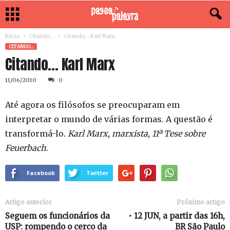
Início
Citando...
Citando… Karl Marx
CITANDO...
Citando… Karl Marx
11/06/2010
0
Até agora os filósofos se preocuparam em
interpretar o mundo de várias formas. A questão é
transformá-lo
.
Karl Marx, marxista, 11ª Tese sobre
Feuerbach
.
Facebook
Twitter
Artigo anterior
Próximo artigo
Seguem os funcionários da
• 12 JUN, a partir das 16h,
USP: rompendo o cerco da
BR São Paulo