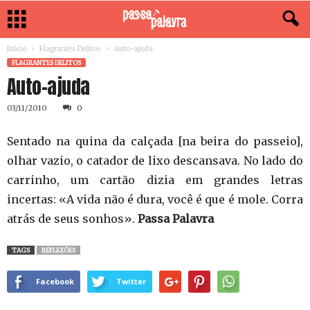
Início
Flagrantes Delitos
Auto-ajuda
FLAGRANTES DELITOS
Auto-ajuda
03/11/2010
0
Sentado na quina da calçada [na beira do passeio],
olhar vazio, o catador de lixo descansava. No lado do
carrinho, um cartão dizia em grandes letras
incertas: «A vida não é dura, você é que é mole. Corra
atrás de seus sonhos».
Passa Palavra
TAGS
REFLEXÕES
Facebook
Twitter