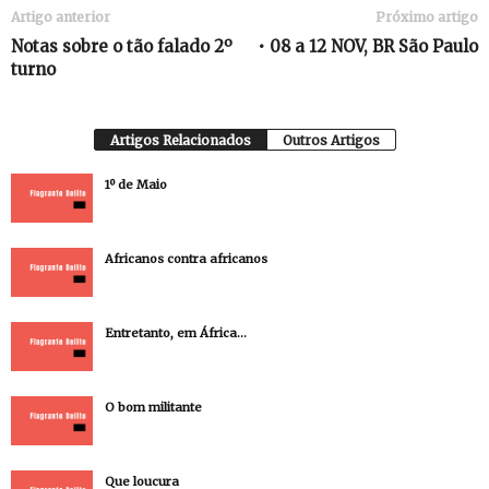
Artigo anterior
Próximo artigo
Notas sobre o tão falado 2º
• 08 a 12 NOV, BR São Paulo
turno
Artigos Relacionados
Outros Artigos
1º de Maio
Africanos contra africanos
Entretanto, em África…
O bom militante
Que loucura