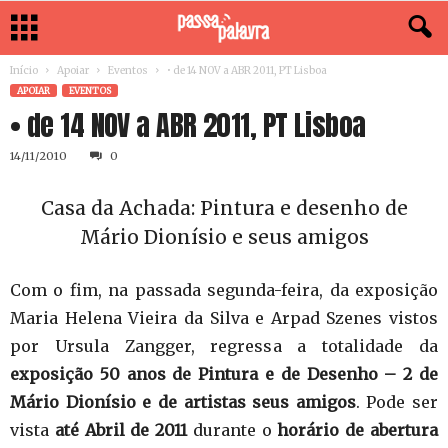
Início
Apoiar
Eventos
• de 14 NOV a ABR 2011, PT Lisboa
APOIAR
EVENTOS
• de 14 NOV a ABR 2011, PT Lisboa
14/11/2010
0
Casa da Achada: Pintura e desenho de
Mário Dionísio e seus amigos
Com o fim, na passada segunda-feira, da exposição
Maria Helena Vieira da Silva e Arpad Szenes vistos
por Ursula Zangger, regressa a totalidade da
exposição 50 anos de Pintura e de Desenho – 2 de
Mário Dionísio e de artistas seus amigos
. Pode ser
vista
até
Abril de 2011
durante o
horário de abertura