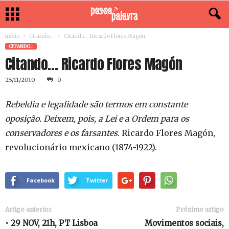
Início
Citando...
Citando… Ricardo Flores Magón
CITANDO...
Citando… Ricardo Flores Magón
25/11/2010
0
Rebeldia e legalidade são termos em constante
oposição. Deixem, pois, a Lei e a Ordem para os
conservadores e os farsantes
. Ricardo Flores Magón,
revolucionário mexicano (1874-1922).
Facebook
Twitter
Artigo anterior
Próximo artigo
• 29 NOV, 21h, PT Lisboa
Movimentos sociais,