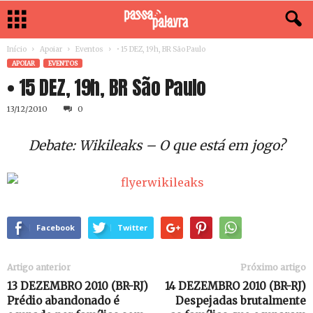
Início
Apoiar
Eventos
• 15 DEZ, 19h, BR São Paulo
APOIAR
EVENTOS
• 15 DEZ, 19h, BR São Paulo
13/12/2010
0
Debate: Wikileaks – O que está em jogo?
Facebook
Twitter
Artigo anterior
Próximo artigo
13 DEZEMBRO 2010 (BR-RJ)
14 DEZEMBRO 2010 (BR-RJ)
Prédio abandonado é
Despejadas brutalmente