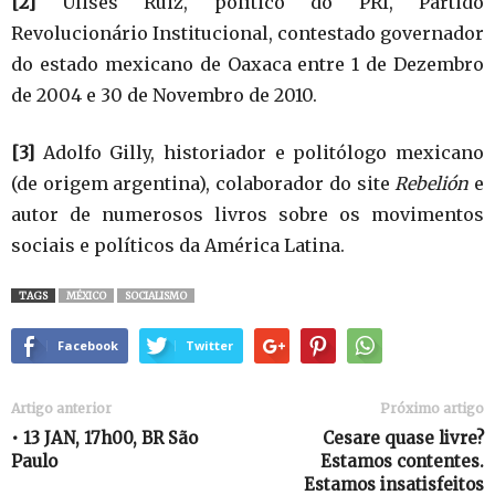
[2]
Ulises Ruiz, político do PRI, Partido
Revolucionário Institucional, contestado governador
do estado mexicano de Oaxaca entre 1 de Dezembro
de 2004 e 30 de Novembro de 2010.
[3]
Adolfo Gilly, historiador e politólogo mexicano
(de origem argentina), colaborador do site
Rebelión
e
autor de numerosos livros sobre os movimentos
sociais e políticos da América Latina.
TAGS
MÉXICO
SOCIALISMO
Facebook
Twitter
Artigo anterior
Próximo artigo
• 13 JAN, 17h00, BR São
Cesare quase livre?
Paulo
Estamos contentes.
Estamos insatisfeitos