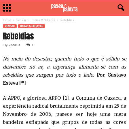
Início
Pensar
Ideias & Debates
Rebeldias
PENSAR
IDEIAS & DEBATES
Rebeldias
31/12/2010
0
No meio do desastre, quando tudo o que é sólido se
desvanece no ar, a esperança alimenta-se com as
rebeldias que surgem por todo o lado.
Por Gustavo
Esteva [*]
A APPO, a gloriosa APPO
[1]
, a Comuna de Oaxaca, a
experiência radical brutalmente reprimida em 25 de
Novembro de 2006, parece ser hoje uma mera
bandeira esfiapada que grupos de todas as cores