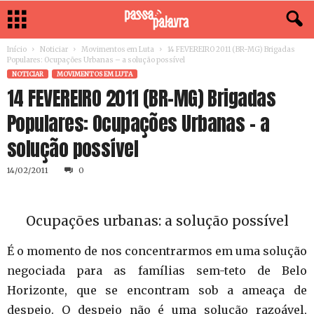
Início
Noticiar
Movimentos em Luta
14 FEVEREIRO 2011 (BR-MG) Brigadas
Populares: Ocupações Urbanas – a solução possível
NOTICIAR
MOVIMENTOS EM LUTA
14 FEVEREIRO 2011 (BR-MG) Brigadas
Populares: Ocupações Urbanas – a
solução possível
14/02/2011
0
Ocupações urbanas: a solução possível
É o momento de nos concentrarmos em uma solução
negociada para as famílias sem-teto de Belo
Horizonte, que se encontram sob a ameaça de
despejo. O despejo não é uma solução razoável,