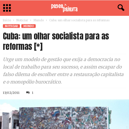
Início
Noticiar
Mundo
Cuba: um olhar socialista para as reformas
NOTICIAR
MUNDO
Cuba: um olhar socialista para as
reformas [*]
Urge um modelo de gestão que exija a democracia no
local de trabalho para seu sucesso, e assim escapar do
falso dilema de escolher entre a restauração capitalista
e o monopólio burocrático.
13/02/2011
1