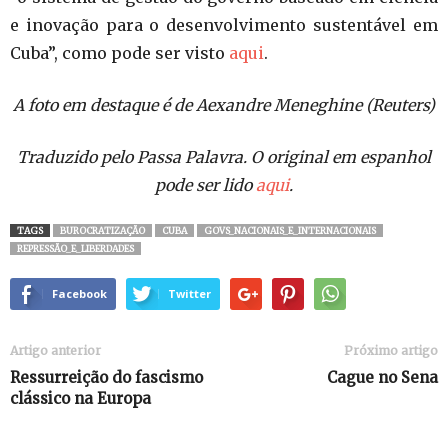
e inovação para o desenvolvimento sustentável em
Cuba”, como pode ser visto
aqui
.
A foto em destaque é de
Aexandre Meneghine (Reuters)
Traduzido pelo Passa Palavra. O original em espanhol
pode ser lido
aqui
.
TAGS
BUROCRATIZAÇÃO
CUBA
GOVS_NACIONAIS_E_INTERNACIONAIS
REPRESSÃO_E_LIBERDADES
Facebook
Twitter
Artigo anterior
Próximo artigo
Ressurreição do fascismo
Cague no Sena
clássico na Europa