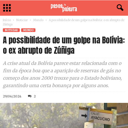
Início
Noticiar
Mundo
A possibilidade de um golpe na Bolívia: o ex abrupto de
Zúñiga
NOTICIAR
MUNDO
A possibilidade de um golpe na Bolívia:
o ex abrupto de Zúñiga
A crise atual da Bolívia parece estar relacionada com o
fim da época boa que a aparição de reservas de gás no
começo dos anos 2000 trouxe para o Estado boliviano,
garantindo uma certa bonança por alguns anos.
29/06/2024
2