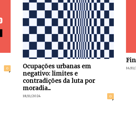
Fin
Ocupações urbanas em
16/11
0
negativo: limites e
contradições da luta por
moradia...
18/11/2024
0