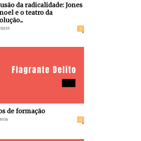
lusão da radicalidade: Jones
oel e o teatro da
olução...
/2025
2
s de formação
/2024
0