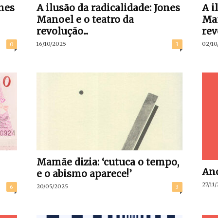
ones
A ilusão da radicalidade: Jones
A i
Manoel e o teatro da
Man
revolução...
rev
16/10/2025
02/10
0
3
Mamãe dizia: ‘cutuca o tempo,
Ano
e o abismo aparece!’
27/11
20/05/2025
6
3