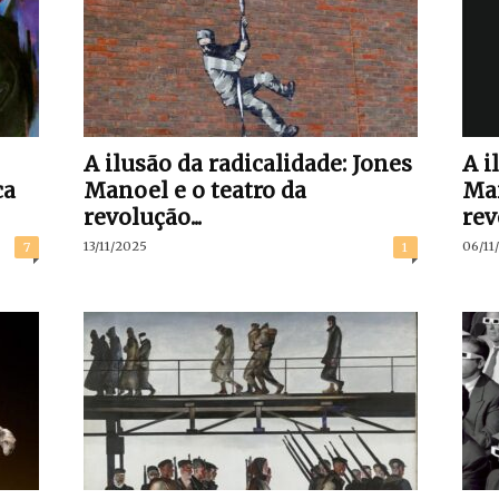
A ilusão da radicalidade: Jones
A i
ca
Manoel e o teatro da
Man
revolução...
rev
13/11/2025
06/11
7
1