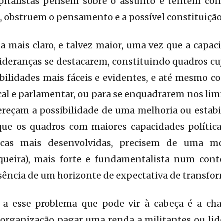
pitalistas pensem sobre o assunto e tentem const
, obstruem o pensamento e a possível constituição 
a mais claro, e talvez maior, uma vez que a capaci
lideranças se destacarem, constituindo quadros cu
bilidades mais fáceis e evidentes, e até mesmo co
cal e parlamentar, ou para se enquadrarem nos lim
reçam a possibilidade de uma melhoria ou estabi
 que os quadros com maiores capacidades política
icas mais desenvolvidas, precisem de uma mo
queira), mais forte e fundamentalista num cont
sência de um horizonte de expectativa de transfor
 a esse problema que pode vir à cabeça é a ch
 organização pagar uma renda a militantes ou lid