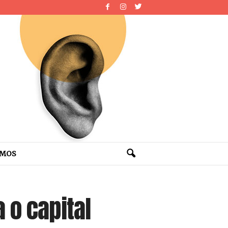
OMOS
 o capital