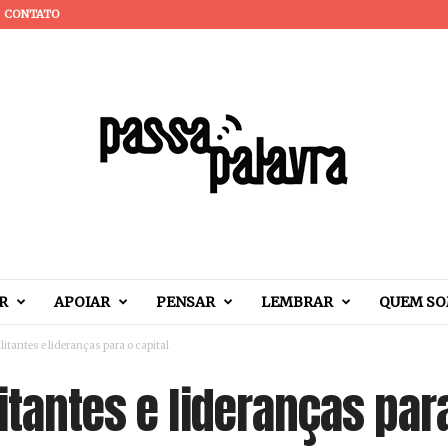
CONTATO
R
APOIAR
PENSAR
LEMBRAR
QUEM S
litantes e lideranças para o capital
itantes e lideranças para