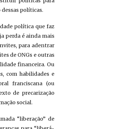
ituir políticas para
dessas políticas.
dade política que faz
ja perda é ainda mais
nvites, para adentrar
ites de ONGs e outras
lidade financeira. Ou
s, com habilidades e
ral franciscana (ou
exto de precarização
mação social.
amada “liberação” de
eranças para “liberá-