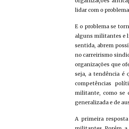
organizações antica
lidar com o problema
E o problema se torn
alguns militantes e 
sentida, abrem possi
no carreirismo sindi
organizações que ofe
seja, a tendência é
competências polít
militante, como se 
generalizada e de au
A primeira resposta
militantes. Porém, a