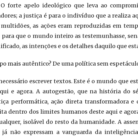
 O forte apelo ideológico que leva ao comprom
ores; a justiça é para o indivíduo que a realiza aq
 multidões, as ações eram reproduzidas em tem
s para que o mundo inteiro as testemunhasse, sen
ficado, as intenções e os detalhes daquilo que est
po mais autêntico? De uma política sem espetácul
 necessário escrever textos. Este é o mundo que e
qui e agora. A autogestão, que na história do sé
stiça performática, ação direta transformadora e
ita dentro dos limites humanos deste aqui e agor
lquer, isolável do resto da humanidade. A assem
s já não expressam a vanguarda da inteligênci