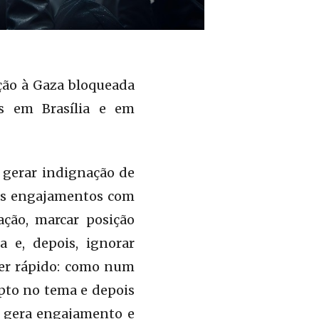
ção à Gaza bloqueada
is em Brasília e em
 gerar indignação de
 os engajamentos com
ção, marcar posição
a e, depois, ignorar
ser rápido: como num
upto no tema e depois
o gera engajamento e