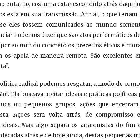
o entanto, costuma estar escondido atrás daquilo
os está em sua transmissão. Afinal, o que teria
 se eles fossem comunicados ao mundo somen
ncia? Podemos dizer que são atos performáticos de 
mpor ao mundo concreto os preceitos éticos e mor
m os apoia de maneira remota. São excelentes 
ta”.
política radical podemos resgatar, a modo de comp
o”. Ela buscava incitar ideais e práticas política
íduos ou pequenos grupos, ações que encerra
rista. Ações sem volta atrás, de compromisso 
 ideais. Mas algo separa os anarquistas do fim 
 décadas atrás e de hoje ainda, destas pequenas 