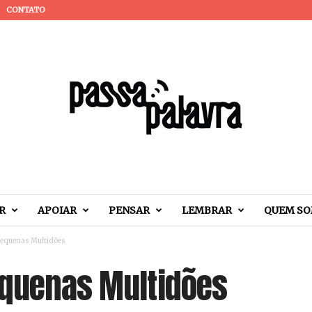
CONTATO
R
APOIAR
PENSAR
LEMBRAR
QUEM S
Pequenas Multidões
equenas Multidões