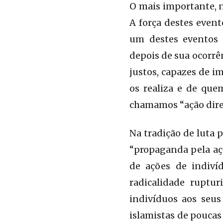
O mais importante, n
A força destes event
um destes eventos
depois de sua ocorrê
justos, capazes de i
os realiza e de que
chamamos “ação dire
Na tradição de luta 
“propaganda pela açã
de ações de indiv
radicalidade ruptu
indivíduos aos seus
islamistas de poucas