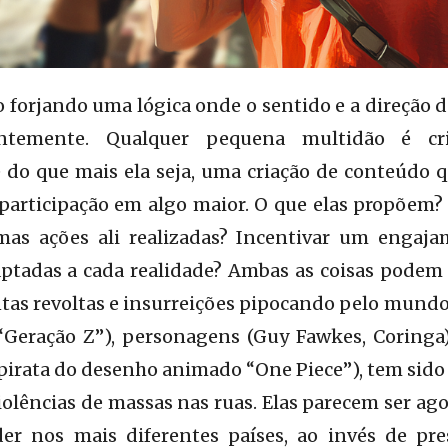
o forjando uma lógica onde o sentido e a direção d
antemente. Qualquer pequena multidão é cr
o que mais ela seja, uma criação de conteúdo q
 participação em algo maior. O que elas propõem?
mas ações ali realizadas? Incentivar um engaj
ptadas a cada realidade? Ambas as coisas podem 
tas revoltas e insurreições pipocando pelo mund
“Geração Z”), personagens (Guy Fawkes, Coringa)
 pirata do desenho animado “One Piece”), tem sido 
violências de massas nas ruas. Elas parecem ser 
er nos mais diferentes países, ao invés de pr