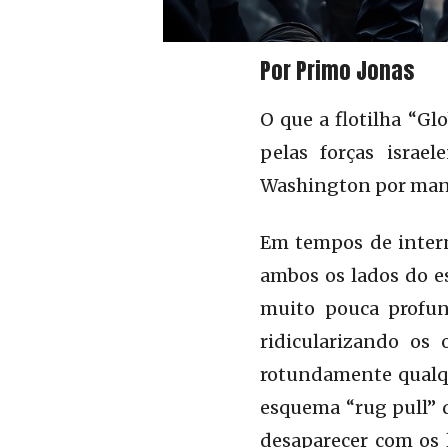
Por Primo Jonas
O que a flotilha “G
pelas forças israe
Washington por man
Em tempos de intern
ambos os lados do e
muito pouca profun
ridicularizando os
rotundamente qualq
esquema “rug pull” d
desaparecer com os 