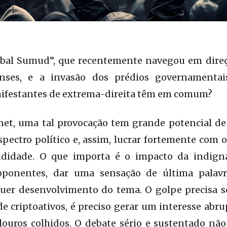
lobal Sumud”, que recentemente navegou em dire
lenses, e a invasão dos prédios governamenta
ifestantes de extrema-direita têm em comum?
et, uma tal provocação tem grande potencial de
spectro político e, assim, lucrar fortemente com
didade. O que importa é o impacto da indigna
 oponentes, dar uma sensação de última palavr
uer desenvolvimento do tema. O golpe precisa 
e criptoativos, é preciso gerar um interesse abr
louros colhidos. O debate sério e sustentado nã