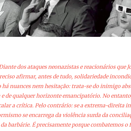
Diante dos ataques neonazistas e reacionários que 
reciso afirmar, antes de tudo, solidariedade incondi
 há nuances nem hesitação: trata-se do inimigo abs
 e de qualquer horizonte emancipatório. No entanto,
alar a crítica. Pelo contrário: se a extrema-direita i
formismo se encarrega da violência surda da concili
e da barbárie. É precisamente porque combatemos o