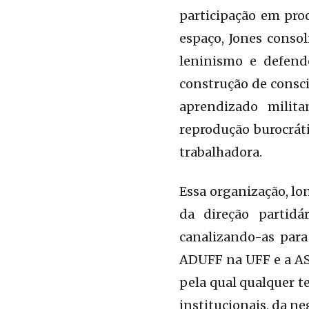
participação em pro
espaço, Jones conso
leninismo e defend
construção de consci
aprendizado milit
reprodução burocráti
trabalhadora.
Essa organização, lo
da direção partidá
canalizando-as para
ADUFF na UFF e a ASD
pela qual qualquer t
institucionais, da ne