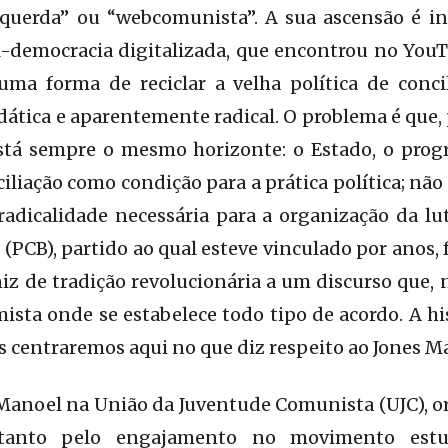
squerda” ou “webcomunista”. A sua ascensão é in
-democracia digitalizada, que encontrou no YouT
uma forma de reciclar a velha política de conci
ática e aparentemente radical. O problema é que, p
stá sempre o mesmo horizonte: o Estado, o prog
ciliação como condição para a prática política; nã
radicalidade necessária para a organização da lu
 (PCB), partido ao qual esteve vinculado por anos,
iz de tradição revolucionária a um discurso que, n
sta onde se estabelece todo tipo de acordo. A h
os centraremos aqui no que diz respeito ao Jones M
Manoel na União da Juventude Comunista (UJC), o
tanto pelo engajamento no movimento estu