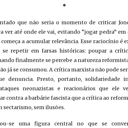
*
tado que não seria o momento de criticar Jone
a ver até onde ele vai, evitando “jogar pedra” e
começa a acumular relevância. Esse raciocínio é
 se repetir em farsas históricas: poupar a cr
uando finalmente se percebe a natureza reformista 
ção já se consumou. A crítica marxista não pode se
e denuncia. Presto, portanto, solidariedade i
taques neonazistas e reacionários que ele 
r contra a barbárie fascista que a crítica ao reform
 sectarismo, sem ilusões.
nou-se uma figura central no que se conve