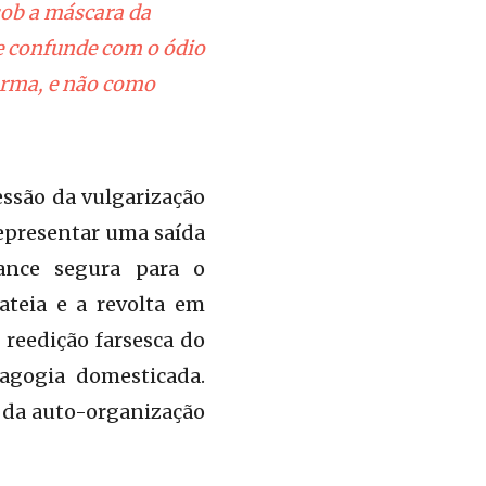
sob a máscara da
se confunde com o ódio
arma, e não como
essão da vulgarização
representar uma saída
mance segura para o
ateia e a revolta em
 reedição farsesca do
agogia domesticada.
e da auto-organização