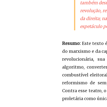
também desnu
revolução, r
da direita; 
espetáculo p
Resumo:
Este texto 
do marxismo e da cap
revolucionária, su
algoritmo, converte
combustível eleitora
reformismo de semp
Contra esse teatro, 
proletária como únic