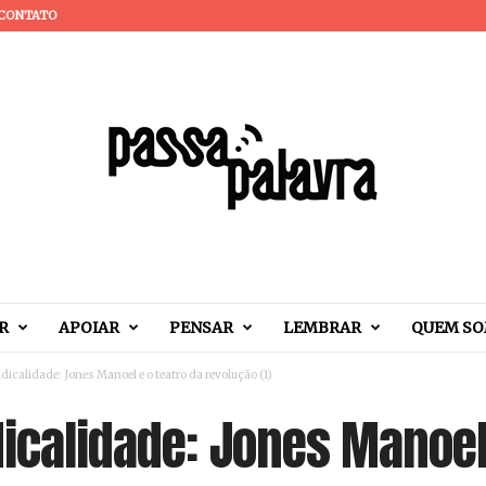
CONTATO
R
APOIAR
PENSAR
LEMBRAR
QUEM S
adicalidade: Jones Manoel e o teatro da revolução (1)
dicalidade: Jones Manoel