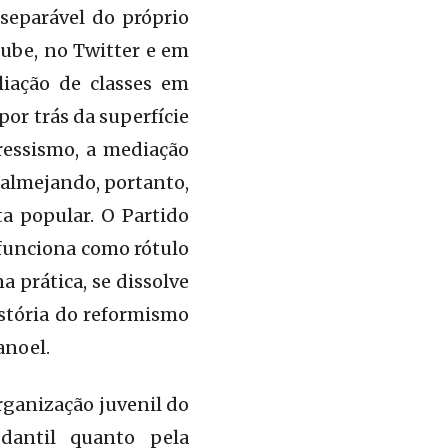
separável do próprio
ube, no Twitter e em
liação de classes em
or trás da superfície
ressismo, a mediação
o almejando, portanto,
ta popular. O Partido
 funciona como rótulo
a prática, se dissolve
istória do reformismo
anoel.
rganização juvenil do
dantil quanto pela