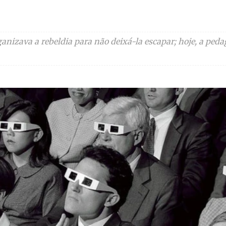
anizava a rebeldia para não deixá-la escapar; hoje, a pedag