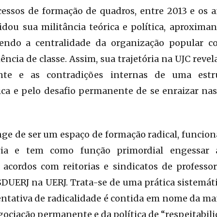
cessos de formação de quadros, entre 2013 e os a
lidou sua militância teórica e política, aproxim
endo a centralidade da organização popular 
ência de classe. Assim, sua trajetória na UJC reve
ante e as contradições internas de uma estr
ca e pelo desafio permanente de se enraizar nas 
nge de ser um espaço de formação radical, funcion
ria e tem como função primordial engessar a
 acordos com reitorias e sindicatos de profess
UERJ na UERJ. Trata-se de uma prática sistemáti
entativa de radicalidade é contida em nome da m
gociação permanente e da política de “respeitabili