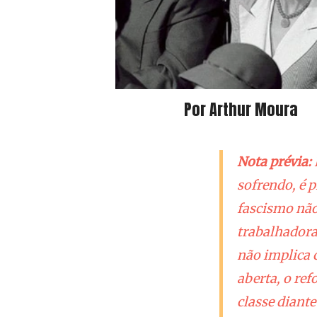
Por Arthur Moura
Nota prévia:
sofrendo, é p
fascismo não
trabalhadora
não implica c
aberta, o re
classe diant