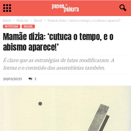
Início
Noticiar
Brasil
Mamãe dizia: ‘cutuca o tempo, e o abismo aparece!’
NOTICIAR
BRASIL
Mamãe dizia: ‘cutuca o tempo, e o
abismo aparece!’
É claro que as estratégias de lutas modificaram. A
forma e o conteúdo das assembleias também.
20/05/2025
3