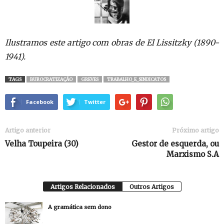
Ilustramos este artigo com obras de El Lissitzky (1890-
1941).
TAGS
BUROCRATIZAÇÃO
GREVES
TRABALHO_E_SINDICATOS
Facebook
Twitter
Artigo anterior
Próximo artigo
Velha Toupeira (30)
Gestor de esquerda, ou
Marxismo S.A
Artigos Relacionados
Outros Artigos
A gramática sem dono