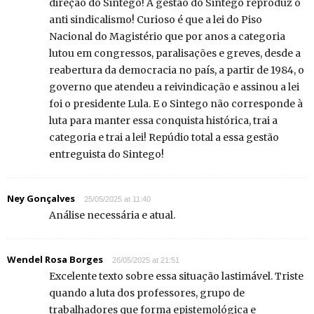
direção do Sintego! A gestão do Sintego reproduz o
anti sindicalismo! Curioso é que a lei do Piso
Nacional do Magistério que por anos a categoria
lutou em congressos, paralisações e greves, desde a
reabertura da democracia no país, a partir de 1984, o
governo que atendeu a reivindicação e assinou a lei
foi o presidente Lula. E o Sintego não corresponde à
luta para manter essa conquista histórica, trai a
categoria e trai a lei! Repúdio total a essa gestão
entreguista do Sintego!
Ney Gonçalves
25/05/2025 at 11:40
Análise necessária e atual.
Wendel Rosa Borges
26/05/2025 at 21:51
Excelente texto sobre essa situação lastimável. Triste
quando a luta dos professores, grupo de
trabalhadores que forma epistemológica e