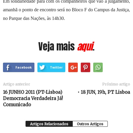
Em solidariedade para com os companheiros que vão a julgamento,
amanhã o ponto de encontro será no Bloco F do
Campus da Justiça,
no Parque das Nações, às 14h30.
Veja mais
aqui
.
Facebook
Twitter
Artigo anterior
Próximo artigo
16 JUNHO 2011 (PT-Lisboa)
• 18 JUN, 19h, PT Lisboa
Democracia Verdadeira Já!
Comunicado
Artigos Relacionados
Outros Artigos