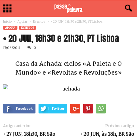
Início
Apoiar
Eventos
• 20 JUN, 18h30 e 21h30, PT Lisboa
APOIAR
EVENTOS
• 20 JUN, 18h30 e 21h30, PT Lisboa
17/06/2011
0
Casa da Achada: ciclos «A Paleta e O
Mundo» e «Revoltas e Revoluções»
Facebook
Twitter
Artigo anterior
Próximo artigo
• 27 JUN, 18h30, BR São
• 20 JUN, às 18h, BR São