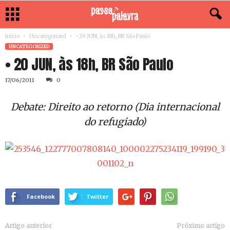
Início
Uncategorized
• 20 JUN, às 18h, BR São Paulo
UNCATEGORIZED
• 20 JUN, às 18h, BR São Paulo
17/06/2011
0
Debate: Direito ao retorno (Dia internacional
do refugiado)
Facebook
Twitter
Artigo anterior
Próximo artigo