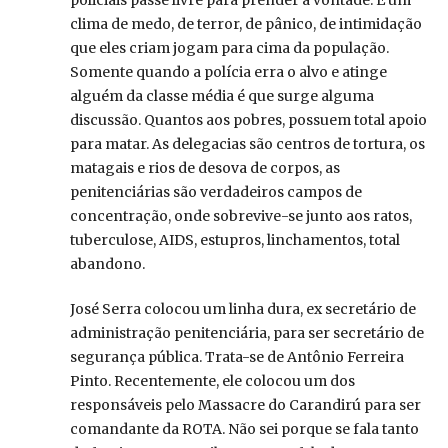
policiais passe livre para prender à vontade. É um
clima de medo, de terror, de pânico, de intimidação
que eles criam jogam para cima da população.
Somente quando a polícia erra o alvo e atinge
alguém da classe média é que surge alguma
discussão. Quantos aos pobres, possuem total apoio
para matar. As delegacias são centros de tortura, os
matagais e rios de desova de corpos, as
penitenciárias são verdadeiros campos de
concentração, onde sobrevive-se junto aos ratos,
tuberculose, AIDS, estupros, linchamentos, total
abandono.
José Serra colocou um linha dura, ex secretário de
administração penitenciária, para ser secretário de
segurança pública. Trata-se de Antônio Ferreira
Pinto. Recentemente, ele colocou um dos
responsáveis pelo Massacre do Carandirú para ser
comandante da ROTA. Não sei porque se fala tanto