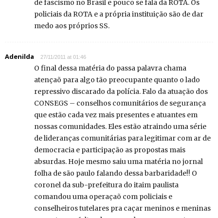
de fascismo no Brasil e pouco se fala da ROTA. Os
policiais da ROTA e a própria instituição são de dar
medo aos próprios SS.
Adenilda
27/11/2011 at 01:46
O final dessa matéria do passa palavra chama
atençaõ para algo tão preocupante quanto o lado
repressivo discarado da polícia. Falo da atuação dos
CONSEGS – conselhos comunitários de segurança
que estão cada vez mais presentes e atuantes em
nossas comunidades. Eles estão atraindo uma série
de lideranças comunitárias para legitimar com ar de
democracia e participação as propostas mais
absurdas. Hoje mesmo saiu uma matéria no jornal
folha de são paulo falando dessa barbaridade!! O
coronel da sub-prefeitura do itaim paulista
comandou uma operaçaõ com policiais e
conselheiros tutelares pra caçar meninos e meninas