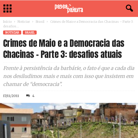
Início
Noticiar
Brasil
Crimes de Maio e a Democracia das Chacinas – Parte 3:
desafios...
NOTICIAR
BRASIL
Crimes de Maio e a Democracia das
Chacinas – Parte 3: desafios atuais
Frente à persistência da barbárie, o fato é que a cada dia
nos desiludimos mais e mais com isso que insistem em
chamar de “democracia”.
17/11/2011
4