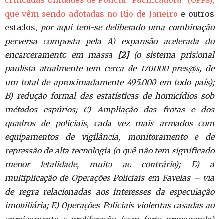
criticadas Unidades de Polícia “Pacificadora” (UPPs),
que vêm sendo adotadas no Rio de Janeiro
e outros
estados,
por aqui tem-se deliberado uma combinação
perversa composta pela A) expansão acelerada do
encarceramento em massa
[2]
(o sistema prisional
paulista atualmente tem cerca de 170.000 pres@s, de
um total de aproximadamente 495.000 em todo país);
B) redução formal das estatísticas de homicídios sob
métodos espúrios; C) Ampliação das frotas e dos
quadros de policiais, cada vez mais armados com
equipamentos de vigilância, monitoramento e de
repressão de alta tecnologia (o quê não tem significado
menor letalidade, muito ao contrário); D) a
multiplicação de Operações Policiais em Favelas – via
de regra relacionadas aos interesses da especulação
imobiliária; E) Operações Policiais violentas casadas ao