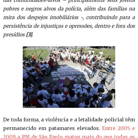
das comunidades-alvos – principalmente seus jovens
pobres e negros alvos da polícia, além das famílias na
mira dos despejos imobiliários -, contribuindo para a
persistência de injustiças e opressões, dentro e fora dos
presídios
[3]
.
De toda forma, a violência e a letalidade policial têm
permanecido em patamares elevados.
Entre 2005 e
2009 a PM de São Paulo matou mais do que todas as