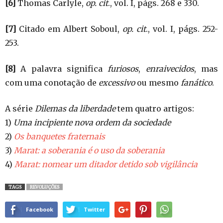
[6]
Thomas Carlyle,
op. cit
., vol. I, págs. 268 e 330.
[7]
Citado em Albert Soboul,
op. cit
., vol. I, págs. 252-
253.
[8]
A palavra significa
furiosos
,
enraivecidos
, mas
com uma conotação de
excessivo
ou mesmo
fanático
.
A série
Dilemas da liberdade
tem quatro artigos:
1)
Uma incipiente nova ordem da sociedade
2)
Os banquetes fraternais
3)
Marat: a soberania é o uso da soberania
4)
Marat: nomear um ditador detido sob vigilância
TAGS
REVOLUÇÕES
Facebook
Twitter