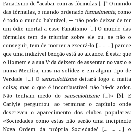
Fanatismo de “acabar com as fórmulas […]” O mundo
das fórmulas, o mundo ordenado
formalmente
, como
é todo o mundo habitável, — não pode deixar de ter
um ódio mortal a esse Fanatismo […] O mundo das
fórmulas tem de triunfar sobre ele ou, se não o
conseguir, tem de morrer a execrá-lo [… … …] parece
que uma indizível benção está ao alcance. É esta: que
o Homem e a sua Vida deixem de assentar no vazio e
numa Mentira, mas na solidez e em algum tipo de
Verdade. […] O
sansculottisme
deitará fogo a muita
coisa; mas o que é incombustível não há-de arder.
Não tenham medo do
sansculottisme
[…]»
[5]
. E
Carlyle perguntou, ao terminar o capítulo onde
descreveu o aparecimento dos clubes populares:
«Sociedades como estas não serão uma incipiente
Nova Ordem da própria Sociedade? [… … …] o