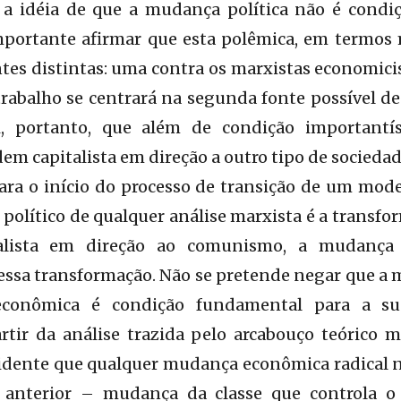
a idéia de que a mudança política não é condiç
mportante afirmar que esta polêmica, em termos m
tes distintas: uma contra os marxistas economicis
trabalho se centrará na segunda fonte possível d
, portanto, que além de condição importantí
em capitalista em direção a outro tipo de sociedad
ara o início do processo de transição de um mod
e político de qualquer análise marxista é a transf
alista em direção ao comunismo, a mudança 
essa transformação. Não se pretende negar que a
econômica é condição fundamental para a su
artir da análise trazida pelo arcabouço teórico 
evidente que qualquer mudança econômica radical n
anterior – mudança da classe que controla o