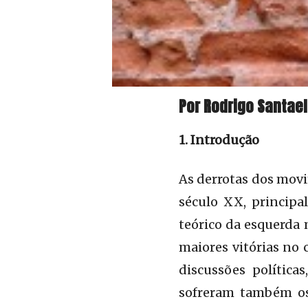
Por Rodrigo Santae
1. Introdução
As derrotas dos mov
século XX, princip
teórico da esquerda
maiores vitórias no 
discussões polític
sofreram também os