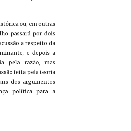
stórica ou, em outras
alho passará por dois
scussão a respeito da
ominante; e depois a
eia pela razão, mas
são feita pela teoria
lguns dos argumentos
ça política para a