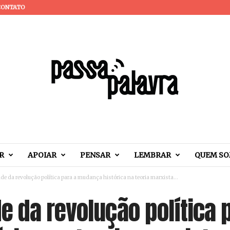
CONTATO
R
APOIAR
PENSAR
LEMBRAR
QUEM S
e da revolução política para a mudança histórica na teoria marxista...
 da revolução política 