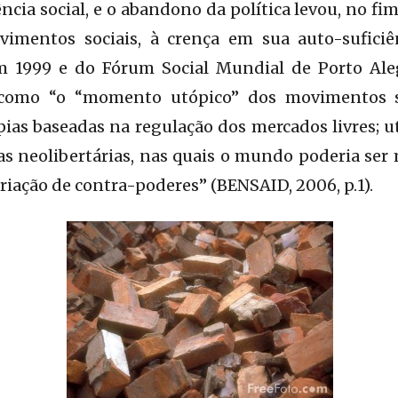
cia social, e o abandono da política levou, no fi
vimentos sociais, à crença em sua auto-suficiê
m 1999 e do Fórum Social Mundial de Porto Ale
 como “o “momento utópico” dos movimentos s
pias baseadas na regulação dos mercados livres; u
as neolibertárias, nas quais o mundo poderia se
riação de contra-poderes” (BENSAID, 2006, p.1).