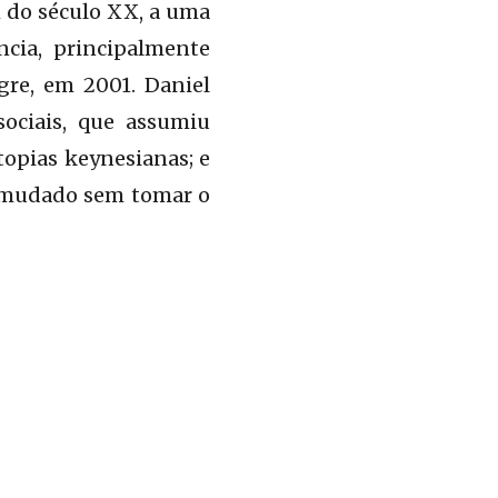
m do século XX, a uma
ncia, principalmente
gre, em 2001. Daniel
ociais, que assumiu
topias keynesianas; e
r mudado sem tomar o