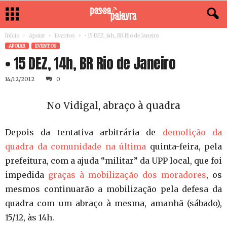
Início
Apoiar
Eventos
• 15 DEZ, 14h, BR Rio de Janeiro
APOIAR
EVENTOS
• 15 DEZ, 14h, BR Rio de Janeiro
14/12/2012
0
No Vidigal, abraço à quadra
Depois da tentativa arbitrária de
demolição da
quadra da comunidade na última
quinta-feira, pela
prefeitura, com a ajuda “militar” da UPP local, que foi
impedida
graças à mobilização dos moradores
, os
mesmos continuarão a mobilização pela defesa da
quadra com um abraço à mesma, amanhã (sábado),
15/12, às 14h.