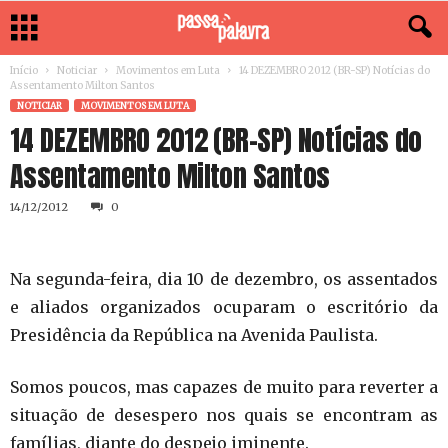
Início
Noticiar
Movimentos em Luta
14 DEZEMBRO 2012 (BR-SP) Notícias do
Assentamento Milton Santos
NOTICIAR
MOVIMENTOS EM LUTA
14 DEZEMBRO 2012 (BR-SP) Notícias do
Assentamento Milton Santos
14/12/2012
0
Na segunda-feira, dia 10 de dezembro, os assentados
e aliados organizados ocuparam o escritório da
Presidência da República na Avenida Paulista.
Somos poucos, mas capazes de muito para reverter a
situação de desespero nos quais se encontram as
famílias, diante do despejo iminente.