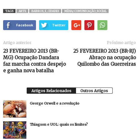
TAGS
ARTE
BAIRROS_E_CIDADES
MÍDIA/COMUNICAÇÃO_SOCIAL
Facebook
Twitter
Artigo anterior
Próximo artigo
23 FEVEREIRO 2013 (BR-
25 FEVEREIRO 2013 (BR-RJ)
MG) Ocupação Dandara
Abraço na ocupação
faz marcha contra despejo
Quilombo das Guerreiras
e ganha nova batalha
Artigos Relacionados
Outros Artigos
George Orwell e a revolução
Thiagson e UOL: quais os limites?