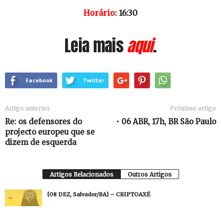
Horário
: 16:30
Leia mais
aqui
.
Facebook
Twitter
Artigo anterior
Próximo artigo
Re: os defensores do
• 06 ABR, 17h, BR São Paulo
projecto europeu que se
dizem de esquerda
Artigos Relacionados
Outros Artigos
[08 DEZ, Salvador/BA] – CRIPTOAXÉ