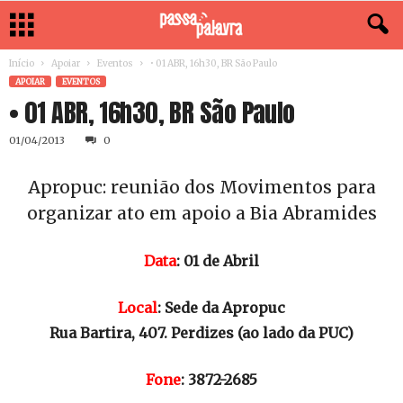
Início
Apoiar
Eventos
• 01 ABR, 16h30, BR São Paulo
APOIAR
EVENTOS
• 01 ABR, 16h30, BR São Paulo
01/04/2013
0
Apropuc: reunião dos Movimentos para
Data
: 01 de Abril
Local
: Sede da Apropuc
Rua Bartira, 407. Perdizes (ao lado da PUC)
Fone
: 3872-2685