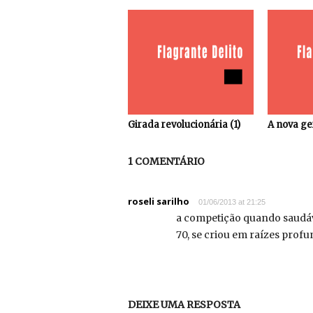
Girada revolucionária (1)
A nova ge
1 COMENTÁRIO
roseli sarilho
01/06/2013 at 21:25
a competição quando saudável
70, se criou em raízes profu
DEIXE UMA RESPOSTA