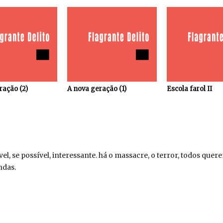
ração (2)
A nova geração (1)
Escola farol II
, se possível, interessante. há o massacre, o terror, todos querem
ndas.