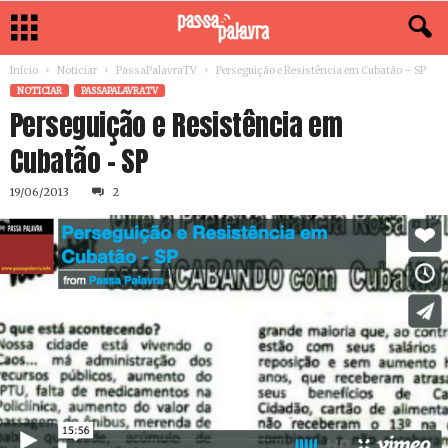
Início
Noticiar
PassaPalavraTV
Perseguição e Resistência em Cubatão – SP
NOTICIAR
PASSAPALAVRATV
Perseguição e Resistência em
Cubatão – SP
19/06/2013
2