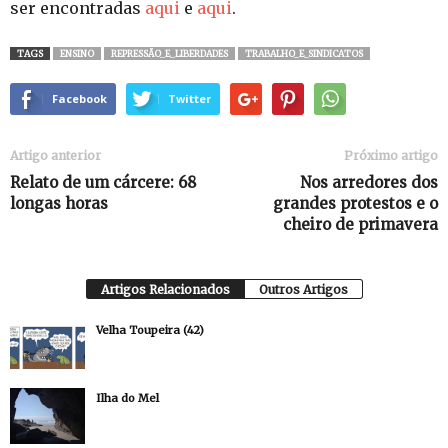
ser encontradas
aqui
e
aqui
.
TAGS
ENSINO
REPRESSÃO_E_LIBERDADES
TRABALHO_E_SINDICATOS
Facebook
Twitter
Artigo anterior
Próximo artigo
Relato de um cárcere: 68
Nos arredores dos
longas horas
grandes protestos e o
cheiro de primavera
Artigos Relacionados
Outros Artigos
Velha Toupeira (42)
Ilha do Mel