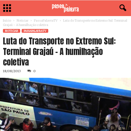
Início
Noticiar
PassaPalavraTV
Luta do Transporte no Extremo Sul: Terminal
Grajaú – A humilhação coletiva
NOTICIAR
PASSAPALAVRATV
Luta do Transporte no Extremo Sul:
Terminal Grajaú – A humilhação
coletiva
18/08/2013
0