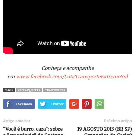
Conheça e acompanhe
em
www.facebook.com/LutaTransporteExtremoSul
TAGS
OUTRAS_LUTAS
TRANSPORTES
Facebook
Twitter
Artigo anterior
Próximo artigo
“Você é burro, cara”: sobre
19 AGOSTO 2013 (BR-SP)