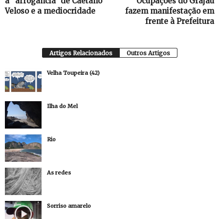
a “arrogância” de Caetano
Ocupações do Grajaú
Veloso e a mediocridade
fazem manifestação em
frente à Prefeitura
Artigos Relacionados
Outros Artigos
Velha Toupeira (42)
Ilha do Mel
Rio
As redes
Sorriso amarelo