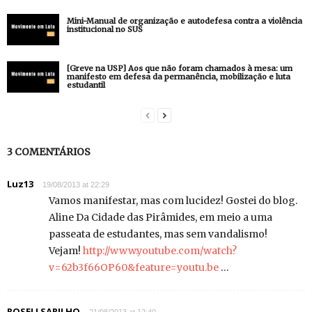
Mini-Manual de organização e autodefesa contra a violência
institucional no SUS
[Greve na USP] Aos que não foram chamados à mesa: um
manifesto em defesa da permanência, mobilização e luta
estudantil
3 COMENTÁRIOS
Luz13
19/08/2013 at 22:29
Vamos manifestar, mas com lucidez! Gostei do blog.
Aline Da Cidade das Pirâmides, em meio a uma
passeata de estudantes, mas sem vandalismo!
Vejam!
http://www.youtube.com/watch?
v=62b3f66OP60&feature=youtu.be
…
ROSELI SARILHO