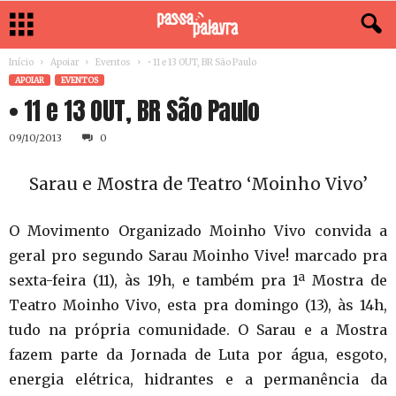
Início
Apoiar
Eventos
• 11 e 13 OUT, BR São Paulo
APOIAR
EVENTOS
• 11 e 13 OUT, BR São Paulo
09/10/2013
0
Sarau e Mostra de Teatro ‘Moinho Vivo’
O Movimento Organizado Moinho Vivo convida a
geral pro segundo Sarau Moinho Vive! marcado pra
sexta-feira (11), às 19h, e também pra 1ª Mostra de
Teatro Moinho Vivo, esta pra domingo (13), às 14h,
tudo na própria comunidade. O Sarau e a Mostra
fazem parte da Jornada de Luta por água, esgoto,
energia elétrica, hidrantes e a permanência da