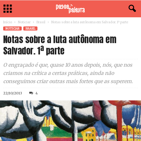
Início
Noticiar
Brasil
Notas sobre a luta autônoma em Salvador. 1ª parte
NOTICIAR
BRASIL
Notas sobre a luta autônoma em
Salvador. 1ª parte
O engraçado é que, quase 10 anos depois, nós, que nos
criamos na crítica a certas práticas, ainda não
conseguimos criar outras mais fortes que as superem.
22/10/2013
4