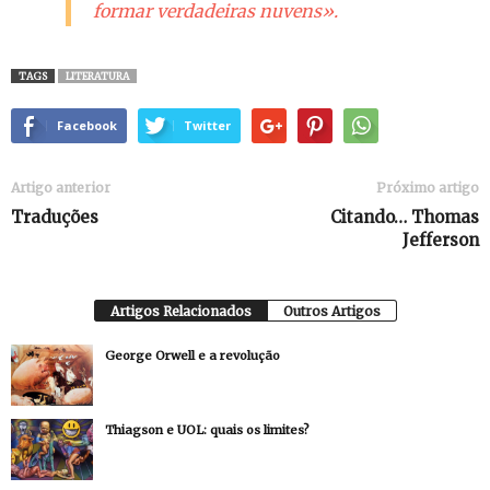
formar verdadeiras nuvens».
TAGS
LITERATURA
Facebook
Twitter
Artigo anterior
Próximo artigo
Traduções
Citando… Thomas
Jefferson
Artigos Relacionados
Outros Artigos
George Orwell e a revolução
Thiagson e UOL: quais os limites?