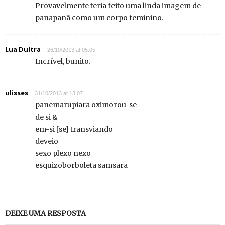
Provavelmente teria feito uma linda imagem de
panapanã como um corpo feminino.
Lua Dultra
26/10/2013 at 05:05
Incrível, bunito.
ulisses
31/10/2013 at 13:07
panemarupiara oximorou-se
de si &
em-si [se] transviando
deveio
sexo plexo nexo
esquizoborboleta samsara
DEIXE UMA RESPOSTA