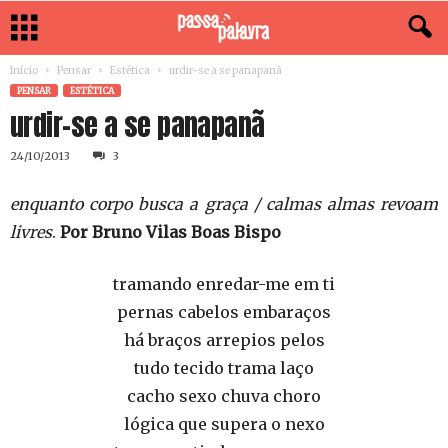
Início
Pensar
Estética
urdir-se a se panapanã
PENSAR
ESTÉTICA
urdir-se a se panapanã
24/10/2013
3
enquanto corpo busca a graça / calmas almas revoam
livres
.
Por Bruno Vilas Boas Bispo
tramando enredar-me em ti
pernas cabelos embaraços
há braços arrepios pelos
tudo tecido trama laço
cacho sexo chuva choro
lógica que supera o nexo