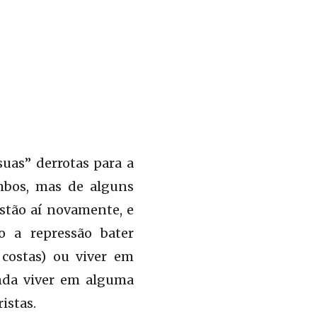
suas” derrotas para a
mbos, mas de alguns
stão aí novamente, e
o a repressão bater
costas) ou viver em
inda viver em alguma
istas.