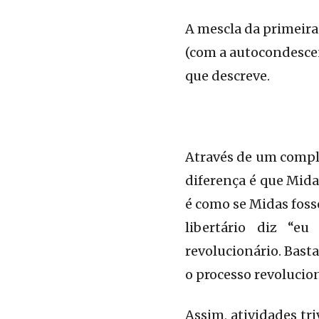
A mescla da primeira
(com a autocondescen
que descreve.
Através de um comple
diferença é que Midas
é como se Midas foss
libertário diz “e
revolucionário. Bas
o processo revolucion
Assim, atividades tr