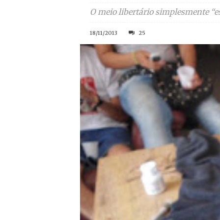
O meio libertário simplesmente “e
18/11/2013
25