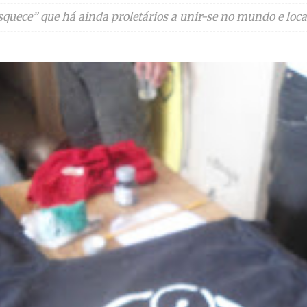
squece” que há ainda proletários a unir-se no mundo e loca