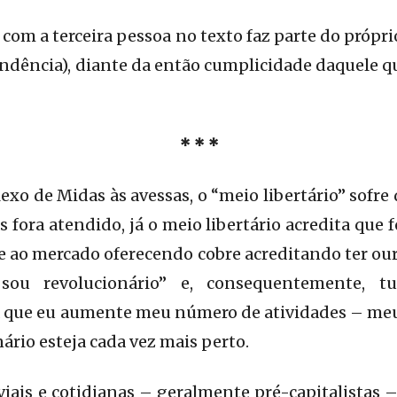
 com a terceira pessoa no texto faz parte do própr
dência), diante da então cumplicidade daquele q
* * *
xo de Midas às avessas, o “meio libertário” sofre
 fora atendido, já o meio libertário acredita que 
e ao mercado oferecendo cobre acreditando ter our
u sou revolucionário” e, consequentemente, 
ta que eu aumente meu número de atividades – meu
ário esteja cada vez mais perto.
iviais e cotidianas – geralmente pré-capitalistas 