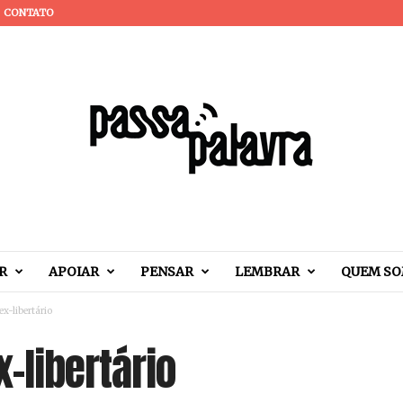
CONTATO
R
APOIAR
PENSAR
LEMBRAR
QUEM S
x-libertário
-libertário