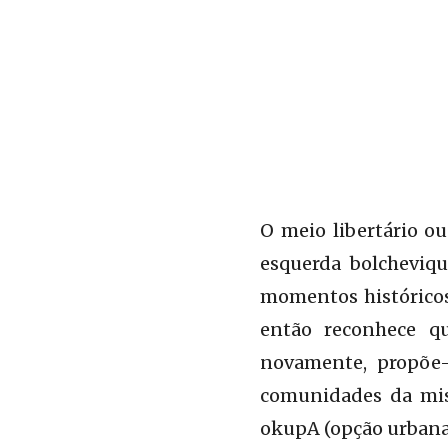
O meio libertário ou
esquerda bolcheviq
momentos históricos
então reconhece qu
novamente, propõe-s
comunidades da misé
okupA (opção urbana)