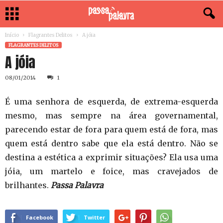
Início
Flagrantes Delitos
A jóia
FLAGRANTES DELITOS
A jóia
08/01/2014
1
É uma senhora de esquerda, de extrema-esquerda
mesmo, mas sempre na área governamental,
parecendo estar de fora para quem está de fora, mas
quem está dentro sabe que ela está dentro. Não se
destina a estética a exprimir situações? Ela usa uma
jóia, um martelo e foice, mas cravejados de
brilhantes.
Passa Palavra
Facebook
Twitter