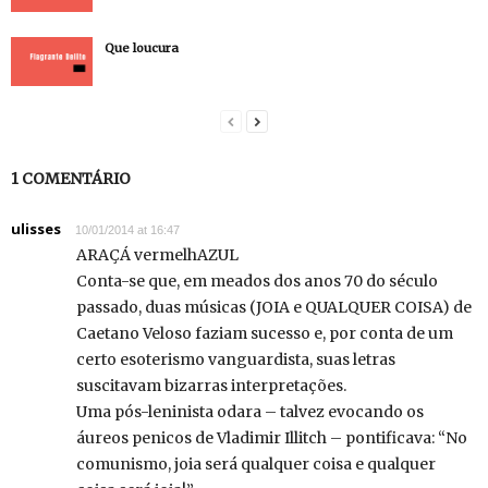
Que loucura
1 COMENTÁRIO
ulisses
10/01/2014 at 16:47
ARAÇÁ vermelhAZUL
Conta-se que, em meados dos anos 70 do século
passado, duas músicas (JOIA e QUALQUER COISA) de
Caetano Veloso faziam sucesso e, por conta de um
certo esoterismo vanguardista, suas letras
suscitavam bizarras interpretações.
Uma pós-leninista odara – talvez evocando os
áureos penicos de Vladimir Illitch – pontificava: “No
comunismo, joia será qualquer coisa e qualquer