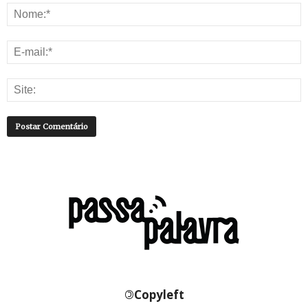
©
Copyleft