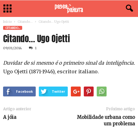
Início
Citando...
Citando… Ugo Ojetti
CITANDO...
Citando… Ugo Ojetti
09/01/2014
1
Duvidar de si mesmo é o primeiro sinal da inteligência.
Ugo Ojetti (1871-1946), escritor italiano.
Facebook
Twitter
Artigo anterior
Próximo artigo
A jóia
Mobilidade urbana como
um problema