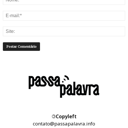
©
Copyleft
contato@passapalavra.info