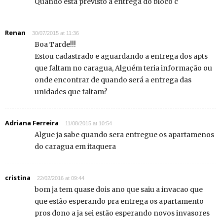
Quando esta previsto a entrega do bloco c
Renan
30/07/2015 at 11:36
Boa Tarde!!!
Estou cadastrado e aguardando a entrega dos apts
que faltam no caragua, Alguém teria informação ou
onde encontrar de quando será a entrega das
unidades que faltam?
Adriana Ferreira
11/08/2015 at 10:54
Algue ja sabe quando sera entregue os apartamenos
do caragua em itaquera
cristina
22/02/2016 at 09:44
bom ja tem quase dois ano que saiu a invacao que
que estão esperando pra entrega os apartamento
pros dono a ja sei estão esperando novos invasores