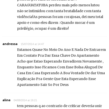
CARAGUATATUBA perdeu mais pelo menos lutou
não se intimidou com tanta brutalidade com tanta
violência!As pessoas foram corajosas, dei meu total
apoio e como eles dizem : Quando morar é um
privilégio, ocupar é um direito!
andressa
15/07/2014 at 14:47
Estamos Quase No Meio Do Ano E Nada De Entrarem
Em Contato Pra Dar Essa Chave Do Apartamento
Acho que Estao Esperando Envadirem Novamente ,
Enquanto Isso Ficamos Com Esse Bolsa Aluguel De
Casa Em Casa Esperando A Boa Vontade De dar Uma
Explicação Pra Gente Que Esta Esperando Esse
Apartamento Sair So Por Deus
aline
04/08/2014 at 19:21
tem pessoas q ao contrario de criticar deveria unir