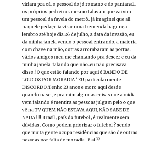
viriam pra cá, o pessoal do jd romano e do pantanal..
os próprios pedreiros mesmo falavam que vai vim
um pessoal da favela do metrô.. já imaginei que ali
naquele pedaço ia virar uma tremenda bagunça…
lembro até hoje dia 26 de julho, a data da invasão, eu
da minha janela vendo o pessoal entrando, a maioria
com chave na mão, outras arrombaram as portas..
vários amigos meu me chamando pra descer e eu da
minha janela, falando que não..eu não precisava
disso..!O que estão falando por aqui é BANDO DE
LOUCOS POR MORADIA ‘ EU particularmente
DISCORDO..Tenho 23 anos e moro aqui desde
quando nasci, e pra mim algumas coisas que a midia
vem falando é mentira.as pessoas julgam pelo o que
vê na TV QUEM NÃO ESTAVA AQUI, NÃO SABE DE
NADA !!!! Brasil , país do futebol , é realmente sem
dúvidas . Como podem priorizar o futebol ? sendo
que muita gente ocupa residências que são de outras
pessoas por falta de moradia.. E ai ??