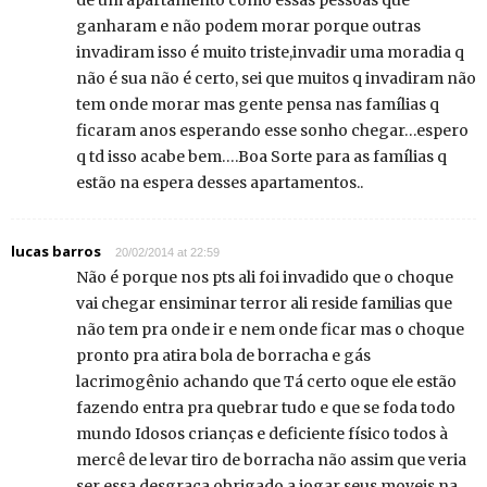
de um apartamento como essas pessoas que
ganharam e não podem morar porque outras
invadiram isso é muito triste,invadir uma moradia q
não é sua não é certo, sei que muitos q invadiram não
tem onde morar mas gente pensa nas famílias q
ficaram anos esperando esse sonho chegar…espero
q td isso acabe bem….Boa Sorte para as famílias q
estão na espera desses apartamentos..
lucas barros
20/02/2014 at 22:59
Não é porque nos pts ali foi invadido que o choque
vai chegar ensiminar terror ali reside familias que
não tem pra onde ir e nem onde ficar mas o choque
pronto pra atira bola de borracha e gás
lacrimogênio achando que Tá certo oque ele estão
fazendo entra pra quebrar tudo e que se foda todo
mundo Idosos crianças e deficiente físico todos à
mercê de levar tiro de borracha não assim que veria
ser essa desgraça obrigado a jogar seus moveis na