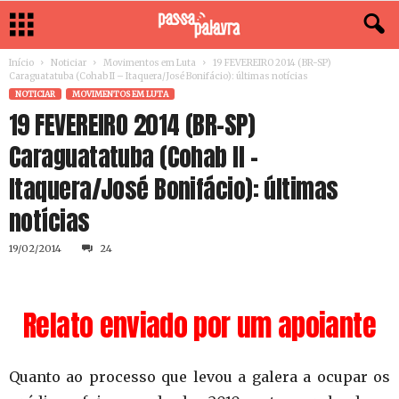
Início
Noticiar
Movimentos em Luta
19 FEVEREIRO 2014 (BR-SP)
Caraguatatuba (Cohab II – Itaquera/José Bonifácio): últimas notícias
NOTICIAR
MOVIMENTOS EM LUTA
19 FEVEREIRO 2014 (BR-SP)
Caraguatatuba (Cohab II –
Itaquera/José Bonifácio): últimas
notícias
19/02/2014
24
Relato enviado por um apoiante
Quanto ao processo que levou a galera a ocupar os