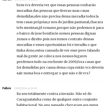
bom vcs deveria ver que essas pessoas roubarão
moradias das pessoas que tiverao suas casas
demolidas,eles não precisa dessa moradia todos la
tem casas próprias,e nos do jardim pantanal,chacara
três meninas,jd romano,porque não podemos ir para
o bairro de jose bonifacio somos pessoas dignas
,temos o direito pois nos temos contrato dessas
moradias e esses oportunistas foi e invadiu o que
tinha dono,estou cansada de ver esse povo falando
mal da gente ,se coloca nos nossos lugares
perdemos tudo na enchente de 2009,fora casas que
foi demolidas por causa dessa copa então vcs deveria
sair numa boa e entregar o que não e de vcs !
Fábio
19/02/2014 at 16:40
Eu sou totalmente contra a invasão. Não só do
Caraguatatuba como de qualquer outro conjunto
habitacional. No ano passado chegaram aos meus