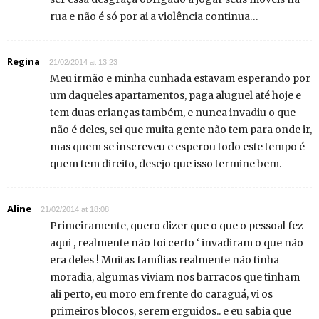
rua e não é só por ai a violência continua…
Regina
21/02/2014 at 13:23
Meu irmão e minha cunhada estavam esperando por
um daqueles apartamentos, paga aluguel até hoje e
tem duas crianças também, e nunca invadiu o que
não é deles, sei que muita gente não tem para onde ir,
mas quem se inscreveu e esperou todo este tempo é
quem tem direito, desejo que isso termine bem.
Aline
21/02/2014 at 18:08
Primeiramente, quero dizer que o que o pessoal fez
aqui , realmente não foi certo ‘ invadiram o que não
era deles ! Muitas famílias realmente não tinha
moradia, algumas viviam nos barracos que tinham
ali perto, eu moro em frente do caraguá, vi os
primeiros blocos, serem erguidos.. e eu sabia que