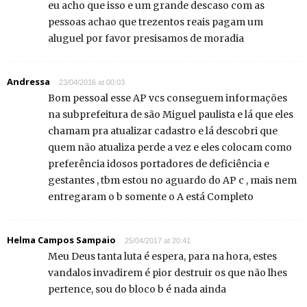
eu acho que isso e um grande descaso com as
pessoas achao que trezentos reais pagam um
aluguel por favor presisamos de moradia
Andressa
23/04/2016 at 00:03
Bom pessoal esse AP vcs conseguem informações
na subprefeitura de são Miguel paulista e lá que eles
chamam pra atualizar cadastro e lá descobri que
quem não atualiza perde a vez e eles colocam como
preferência idosos portadores de deficiência e
gestantes , tbm estou no aguardo do AP c , mais nem
entregaram o b somente o A está Completo
Helma Campos Sampaio
25/04/2017 at 20:41
Meu Deus tanta luta é espera, para na hora, estes
vandalos invadirem é pior destruir os que não lhes
pertence, sou do bloco b é nada ainda