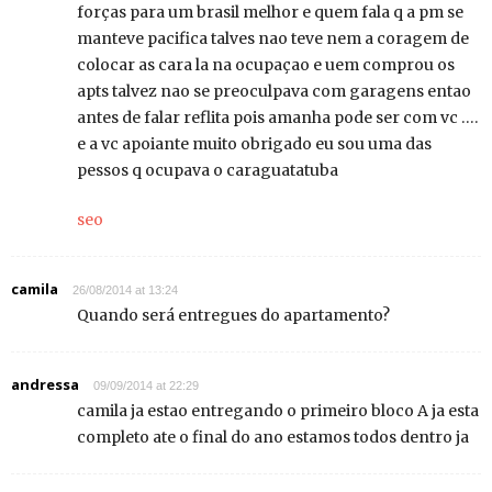
forças para um brasil melhor e quem fala q a pm se
manteve pacifica talves nao teve nem a coragem de
colocar as cara la na ocupaçao e uem comprou os
apts talvez nao se preoculpava com garagens entao
antes de falar reflita pois amanha pode ser com vc ….
e a vc apoiante muito obrigado eu sou uma das
pessos q ocupava o caraguatatuba
seo
camila
26/08/2014 at 13:24
Quando será entregues do apartamento?
andressa
09/09/2014 at 22:29
camila ja estao entregando o primeiro bloco A ja esta
completo ate o final do ano estamos todos dentro ja