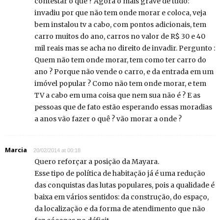
contestar o que ? Agora o mais grave de tudo:
invadiu por que não tem onde morar e coloca, veja
bem instalou tv a cabo, com pontos adicionais, tem
carro muitos do ano, carros no valor de R$ 30 e 40
mil reais mas se acha no direito de invadir. Pergunto :
Quem não tem onde morar, tem como ter carro do
ano ? Porque não vende o carro, e da entrada em um
imóvel popular ? Como não tem onde morar, e tem
TV a cabo em uma coisa que nem sua não é ? E as
pessoas que de fato estão esperando essas moradias
a anos vão fazer o quê ? vão morar a onde ?
Marcia
20/02/2014 at 00:18
Quero reforçar a posição da Mayara.
Esse tipo de política de habitação já é uma redução
das conquistas das lutas populares, pois a qualidade é
baixa em vários sentidos: da construção, do espaço,
da localização e da forma de atendimento que não