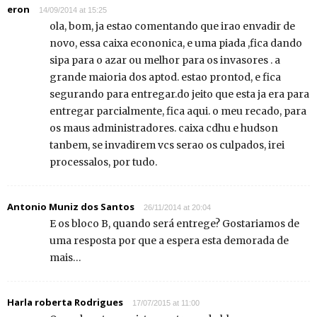
eron
14/09/2014 at 15:25
ola, bom, ja estao comentando que irao envadir de
novo, essa caixa econonica, e uma piada ,fica dando
sipa para o azar ou melhor para os invasores . a
grande maioria dos aptod. estao prontod, e fica
segurando para entregar.do jeito que esta ja era para
entregar parcialmente, fica aqui. o meu recado, para
os maus administradores. caixa cdhu e hudson
tanbem, se invadirem vcs serao os culpados, irei
processalos, por tudo.
Antonio Muniz dos Santos
26/11/2014 at 20:04
E os bloco B, quando será entrege? Gostariamos de
uma resposta por que a espera esta demorada de
mais…
Harla roberta Rodrigues
17/07/2015 at 11:00