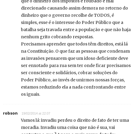
que o dinheiro dos impostos é roubado e mal
direcionado causando assim demora no retorno do
dinheiro que o governo recolhe de TODOS, é
simples, esse é o interesse do Poder Público que a
batalha seja travada entre a população e que não haja
nenhum grito cobrando respostas.
Precisamos aprender que todos têm direitos, está lá
na Constituição. O que faz as pessoas que condenam
as invasões pensarem que um idoso deficiente deve
ser enxotado para rua sem ter onde ficar precisamos
ser consciente e solidários, cobrar soluções do
Poder Público, ao invés de unirmos nossas forças,
estamos reduzindo ela a nada confrontando entre
os iguais.
robson
19/02/2014 at 22:07
Vamos lá: invadiu perdeu o direito de fato de ter uma
moradia. Invadiu uma coisa que não é sua, vai