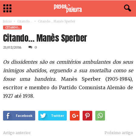
Início
Citando...
Citando… Manès Sperber
CITANDO...
Citando… Manès Sperber
21/02/2014
0
Os dissidentes são os cemitérios ambulantes dos seus
inimigos abatidos, erguendo a sua mortalha como se
fosse uma bandeira.
Manès Sperber (1905-1984),
escritor e membro do Partido Comunista Alemão de
1927 até 1938.
Facebook
Twitter
Artigo anterior
Próximo artigo