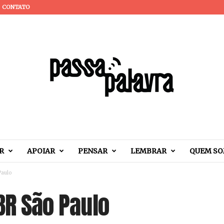
CONTATO
R
APOIAR
PENSAR
LEMBRAR
QUEM S
Paulo
 BR São Paulo