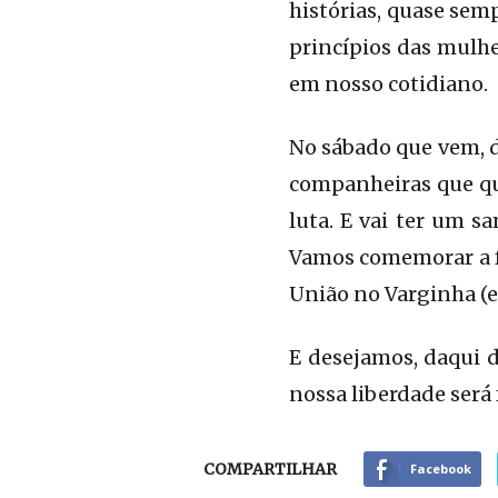
histórias, quase sem
princípios das mulh
em nosso cotidiano.
No sábado que vem, d
companheiras que q
luta. E vai ter um 
Vamos comemorar a fo
União no Varginha (e 
E desejamos, daqui d
nossa liberdade será f
COMPARTILHAR
Facebook