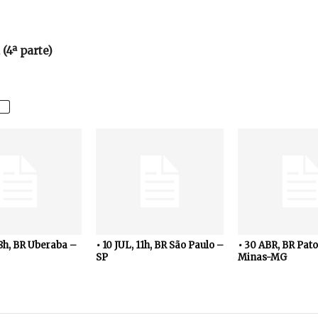
(4ª parte)
18h, BR Uberaba –
• 10 JUL, 11h, BR São Paulo –
• 30 ABR, BR Pato
SP
Minas-MG