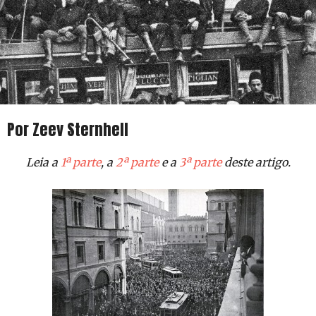
Por Zeev Sternhell
Leia a
1ª parte
, a
2ª parte
e a
3ª parte
deste artigo.