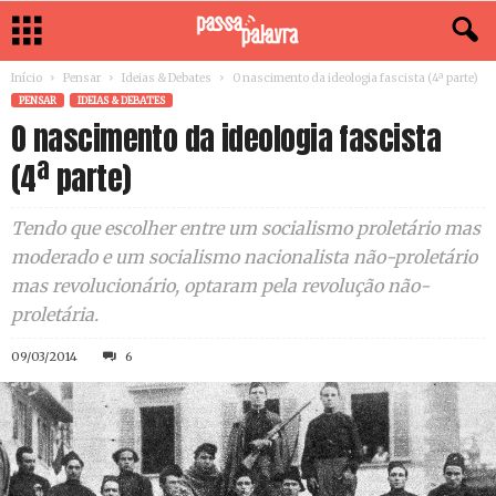
Início
Pensar
Ideias & Debates
O nascimento da ideologia fascista (4ª parte)
PENSAR
IDEIAS & DEBATES
O nascimento da ideologia fascista
(4ª parte)
Tendo que escolher entre um socialismo proletário mas
moderado e um socialismo nacionalista não-proletário
mas revolucionário, optaram pela revolução não-
proletária.
09/03/2014
6