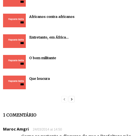
Africanos contra africanos
Entretanto, em África…
O bom militante
Que loucura
1 COMENTÁRIO
Maroc Amgri
24/03/2014 at 14:50