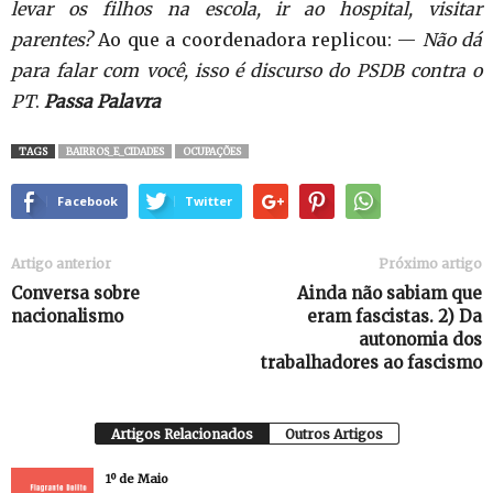
levar os filhos na escola, ir ao hospital, visitar
parentes?
Ao que a coordenadora replicou: —
Não dá
para falar com você, isso é discurso do PSDB contra o
PT
.
Passa Palavra
TAGS
BAIRROS_E_CIDADES
OCUPAÇÕES
Facebook
Twitter
Artigo anterior
Próximo artigo
Conversa sobre
Ainda não sabiam que
nacionalismo
eram fascistas. 2) Da
autonomia dos
trabalhadores ao fascismo
Artigos Relacionados
Outros Artigos
1º de Maio