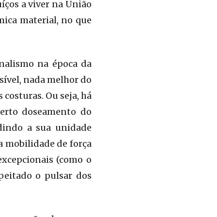
íços a viver na União
mica material, no que
onalismo na época da
sível, nada melhor do
 costuras. Ou seja, há
 certo doseamento do
edindo a sua unidade
a mobilidade de força
excepcionais (como o
peitado o pulsar dos