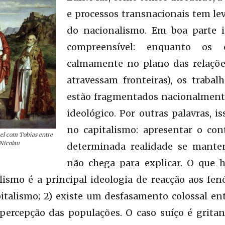
e processos transnacionais tem l
do nacionalismo. Em boa parte i
compreensível: enquanto os c
calmamente no plano das relaçõe
atravessam fronteiras), os trabal
estão fragmentados nacionalmente
ideológico. Por outras palavras, 
no capitalismo: apresentar o co
el com Tobias entre
 Nicolau
determinada realidade se manten
não chega para explicar. O que h
alismo é a principal ideologia de reacção aos f
italismo; 2) existe um desfasamento colossal en
percepção das populações. O caso suíço é grit