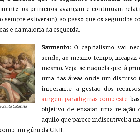
amente, os primeiros avançam e continuam rela
o sempre estiveram), ao passo que os segundos c
oas e da maioria da esquerda.
Sarmento:
O capitalismo vai nec
sendo, ao mesmo tempo, incapaz d
mesmo. Veja-se naquela que, à prime
uma das áreas onde um discurso 
imperante: a gestão dos recurs
surgem paradigmas como este
, ba
e Santa Catarina
objetivo de ensaiar uma relação 
aquilo que parece indiscutível: a na
 como um gúru da GRH.