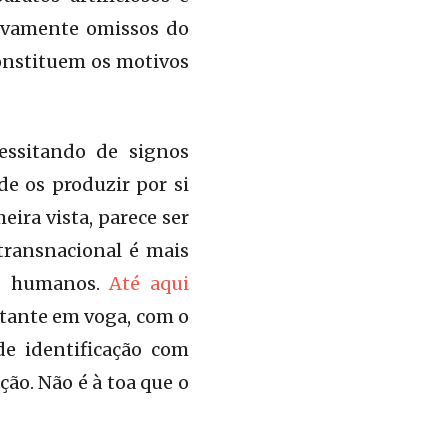
tivamente omissos do
onstituem os motivos
essitando de signos
e os produzir por si
ira vista, parece ser
transnacional é mais
os humanos.
Até aqui
stante em voga, com o
de identificação com
ção. Não é à toa que o