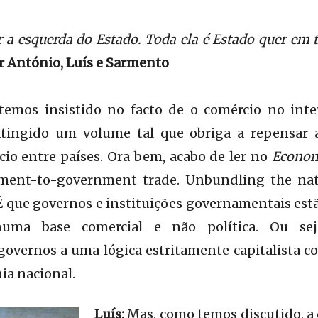
a esquerda do Estado. Toda ela é Estado quer em 
r António, Luís e Sarmento
temos insistido no facto de o comércio no int
 atingido um volume tal que obriga a repensar
io entre países. Ora bem, acabo de ler no
Econom
ment-to-government trade. Unbundling the nati
É que governos e instituições governamentais estão
numa base comercial e não política. Ou se
vernos a uma lógica estritamente capitalista con
ia nacional.
Luís:
Mas, como temos discutido, a