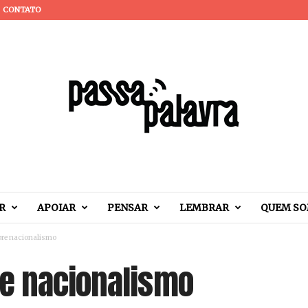
CONTATO
R
APOIAR
PENSAR
LEMBRAR
QUEM S
re nacionalismo
e nacionalismo