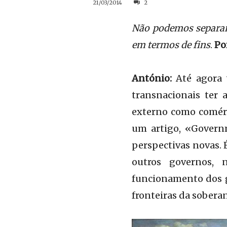
21/03/2014
2
Não podemos separar 
em termos de fins
.
Po
António:
Até agora 
transnacionais ter
externo como comérc
um artigo, «Govern
perspectivas novas. 
outros governos, 
funcionamento dos go
fronteiras da soberan