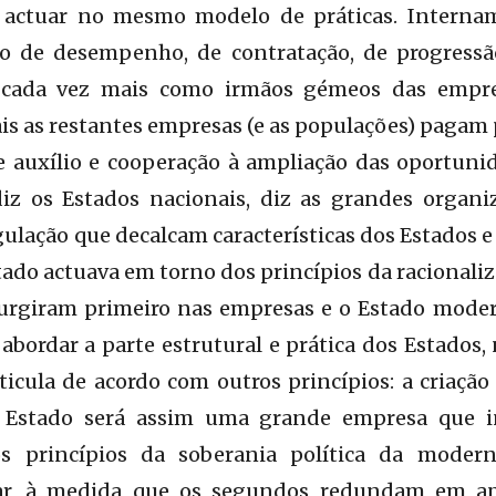
a actuar no mesmo modelo de práticas. Interna
o de desempenho, de contratação, de progressão 
cada vez mais como irmãos gémeos das empre
is as restantes empresas (e as populações) pagam 
e auxílio e cooperação à ampliação das oportuni
z os Estados nacionais, diz as grandes organiz
gulação que decalcam características dos Estados 
tado actuava em torno dos princípios da racionaliz
surgiram primeiro nas empresas e o Estado moder
abordar a parte estrutural e prática dos Estados, 
rticula de acordo com outros princípios: a cria
 O Estado será assim uma grande empresa que i
s princípios da soberania política da modern
r, à medida que os segundos redundam em apar