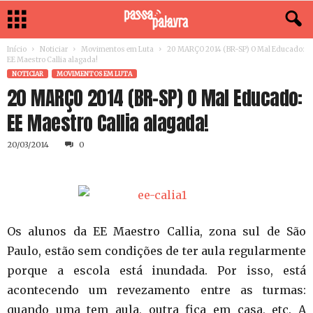
Início
Noticiar
Movimentos em Luta
20 MARÇO 2014 (BR-SP) O Mal Educado:
EE Maestro Callia alagada!
NOTICIAR
MOVIMENTOS EM LUTA
20 MARÇO 2014 (BR-SP) O Mal Educado:
EE Maestro Callia alagada!
20/03/2014
0
Os alunos da EE Maestro Callia, zona sul de São
Paulo, estão sem condições de ter aula regularmente
porque a escola está inundada. Por isso, está
acontecendo um revezamento entre as turmas:
quando uma tem aula, outra fica em casa, etc. A